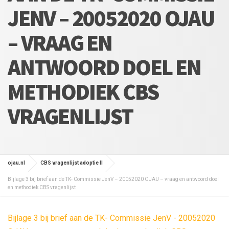
JENV – 20052020 OJAU
– VRAAG EN
ANTWOORD DOEL EN
METHODIEK CBS
VRAGENLIJST
ojau.nl
CBS vragenlijst adoptie II
Bijlage 3 bij brief aan de TK- Commissie JenV – 20052020 OJAU – vraag en antwoord doel
en methodiek CBS vragenlijst
Bijlage 3 bij brief aan de TK- Commissie JenV - 20052020