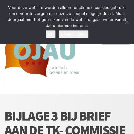
Tijdelijke stop: wegens drukte kan ik beperkt nieuwe zaken aannemen
Voor deze website worden alleen functionele cookies gebruikt
en vragen beantwoorden
om ervoor te zorgen dat deze zo soepel mogelijk draait. Als u
doorgaat met het gebruiken van de website, gaan we er vanuit
Algemene Voorwaarden
Disclaimer
Privacybeleid
dat u hiermee instemt.
Ok
Privacy policy
MENU
BIJLAGE 3 BIJ BRIEF
AAN DE TK- COMMISSIE