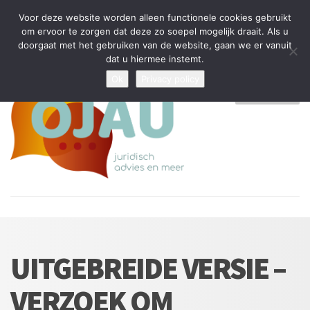
Tijdelijke stop: wegens drukte kan ik beperkt nieuwe zaken aannemen
Voor deze website worden alleen functionele cookies gebruikt
en vragen beantwoorden
om ervoor te zorgen dat deze zo soepel mogelijk draait. Als u
doorgaat met het gebruiken van de website, gaan we er vanuit
Algemene Voorwaarden
Disclaimer
Privacybeleid
dat u hiermee instemt.
Ok
Privacy policy
MENU
UITGEBREIDE VERSIE –
VERZOEK OM