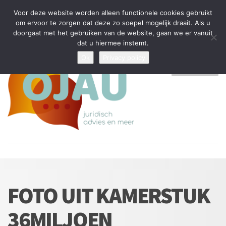
Tijdelijke stop: wegens drukte kan ik beperkt nieuwe zaken aannemen
Voor deze website worden alleen functionele cookies gebruikt
en vragen beantwoorden
om ervoor te zorgen dat deze zo soepel mogelijk draait. Als u
doorgaat met het gebruiken van de website, gaan we er vanuit
Algemene Voorwaarden
Disclaimer
Privacybeleid
dat u hiermee instemt.
Ok
Privacy policy
MENU
FOTO UIT KAMERSTUK
36MILJOEN