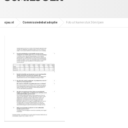
ojau.nl
Commissiedebat adoptie
Foto uit kamerstuk 36miljoen