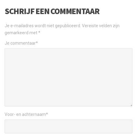
SCHRIJF EEN COMMENTAAR
Je e-mailadres wordt niet gepubliceerd.
Vereiste velden zijn
gemarkeerd met
*
Je commentaar
*
Voor- en achternaam
*