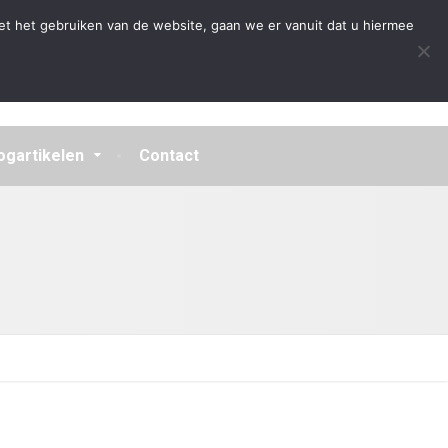
Algemene Voorwaarden
Disclaimer
Privacybeleid
et het gebruiken van de website, gaan we er vanuit dat u hiermee
ogartikelen
Contact