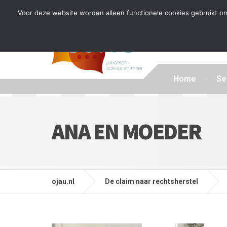
Tijdelijke stop: wegens drukte kan ik beperkt nieuwe zak
Voor deze website worden alleen functionele cookies gebruikt om
Home
Se
ANA EN MOEDER
ojau.nl
De claim naar rechtsherstel