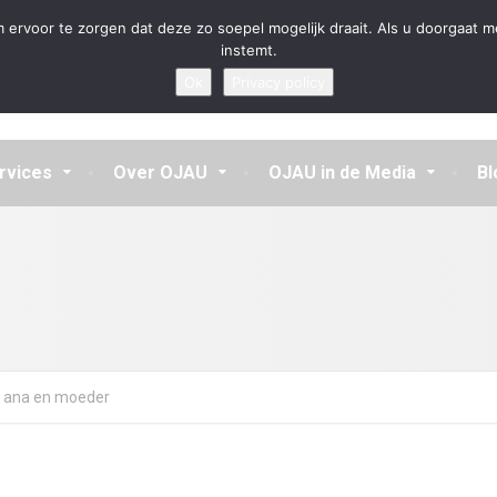
en aannemen en vragen beantwoorden
 ervoor te zorgen dat deze zo soepel mogelijk draait. Als u doorgaat m
instemt.
Ok
Privacy policy
rvices
Over OJAU
OJAU in de Media
Bl
ana en moeder