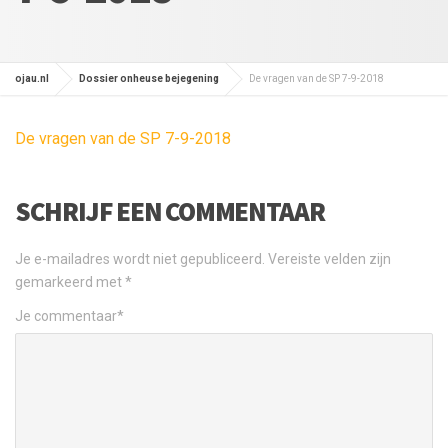
ojau.nl
Dossier onheuse bejegening
De vragen van de SP 7-9-2018
De vragen van de SP 7-9-2018
SCHRIJF EEN COMMENTAAR
Je e-mailadres wordt niet gepubliceerd.
Vereiste velden zijn
gemarkeerd met
*
Je commentaar
*