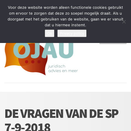
Tijdelijke stop: wegens drukte kan ik beperkt nieuwe zaken aannemen
Voor deze website worden alleen functionele cookies gebruikt
en vragen beantwoorden
om ervoor te zorgen dat deze zo soepel mogelijk draait. Als u
doorgaat met het gebruiken van de website, gaan we er vanuit
Algemene Voorwaarden
Disclaimer
Privacybeleid
dat u hiermee instemt.
Ok
Privacy policy
MENU
DE VRAGEN VAN DE SP
7-9-2018