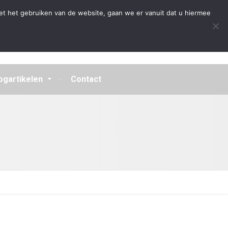
Algemene Voorwaarden
Disclaimer
Privacybeleid
et het gebruiken van de website, gaan we er vanuit dat u hiermee
ogartikelen
Contact