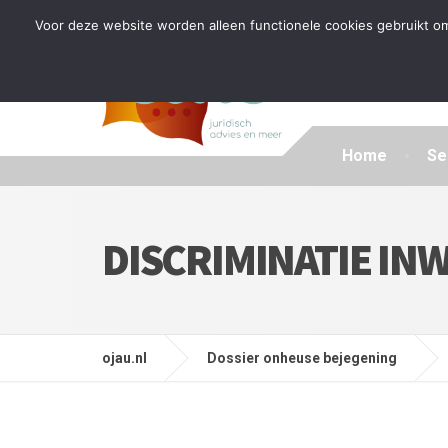
Tijdelijke stop: wegens drukte kan ik beperkt nieuwe zak
Voor deze website worden alleen functionele cookies gebruikt om
Home
Se
DISCRIMINATIE IN
ojau.nl
Dossier onheuse bejegening