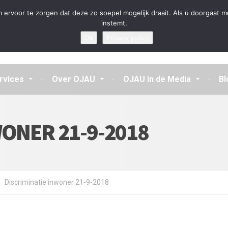
en aannemen en vragen beantwoorden
 ervoor te zorgen dat deze zo soepel mogelijk draait. Als u doorgaat m
instemt.
Ok
Privacy policy
rvices
Over OJAU
OJAU in de Media
Bl
WONER 21-9-2018
Discriminatie inwoner 21-9-2018