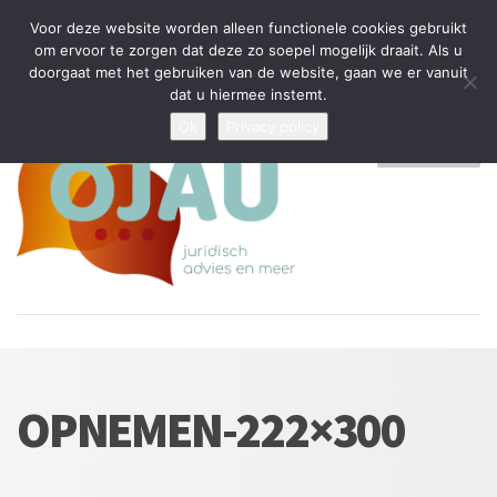
Tijdelijke stop: wegens drukte kan ik beperkt nieuwe zaken aannemen
Voor deze website worden alleen functionele cookies gebruikt
en vragen beantwoorden
om ervoor te zorgen dat deze zo soepel mogelijk draait. Als u
doorgaat met het gebruiken van de website, gaan we er vanuit
Algemene Voorwaarden
Disclaimer
Privacybeleid
dat u hiermee instemt.
Ok
Privacy policy
MENU
OPNEMEN-222×300