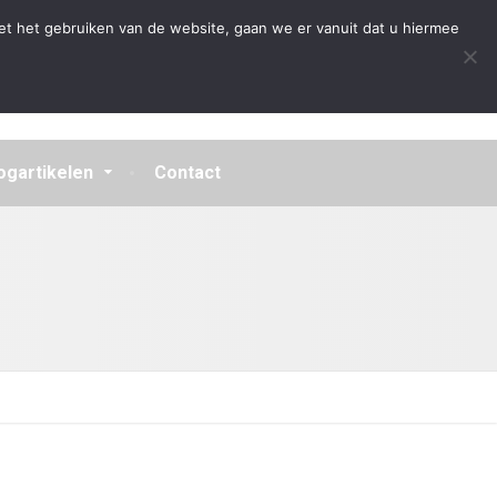
Algemene Voorwaarden
Disclaimer
Privacybeleid
et het gebruiken van de website, gaan we er vanuit dat u hiermee
ogartikelen
Contact