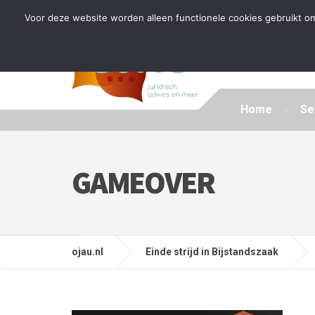
Tijdelijke stop: wegens drukte kan ik beperkt nieuwe zak
Voor deze website worden alleen functionele cookies gebruikt om
Home
Se
GAMEOVER
ojau.nl
Einde strijd in Bijstandszaak