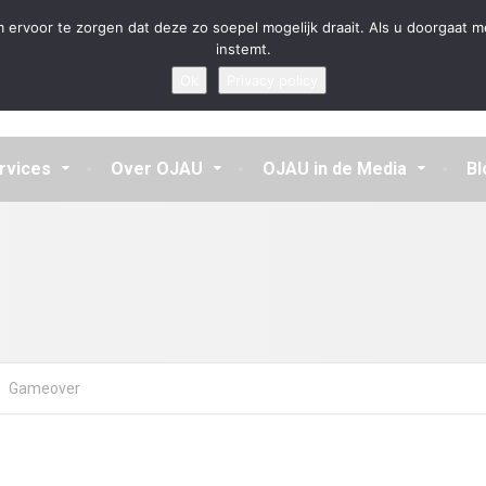
en aannemen en vragen beantwoorden
 ervoor te zorgen dat deze zo soepel mogelijk draait. Als u doorgaat m
instemt.
Ok
Privacy policy
rvices
Over OJAU
OJAU in de Media
Bl
Gameover