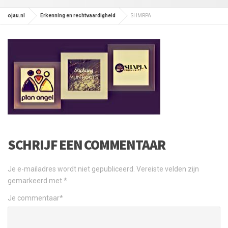
ojau.nl
Erkenning en rechtvaardigheid
SHMRPA
SCHRIJF EEN COMMENTAAR
Je e-mailadres wordt niet gepubliceerd.
Vereiste velden zijn
gemarkeerd met
*
Je commentaar
*