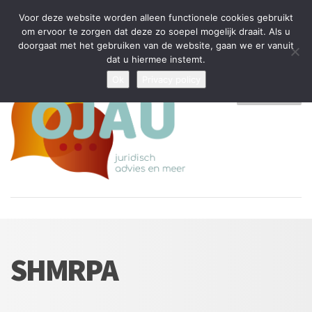
Tijdelijke stop: wegens drukte kan ik beperkt nieuwe zaken aannemen
Voor deze website worden alleen functionele cookies gebruikt
en vragen beantwoorden
om ervoor te zorgen dat deze zo soepel mogelijk draait. Als u
doorgaat met het gebruiken van de website, gaan we er vanuit
Algemene Voorwaarden
Disclaimer
Privacybeleid
dat u hiermee instemt.
Ok
Privacy policy
MENU
SHMRPA