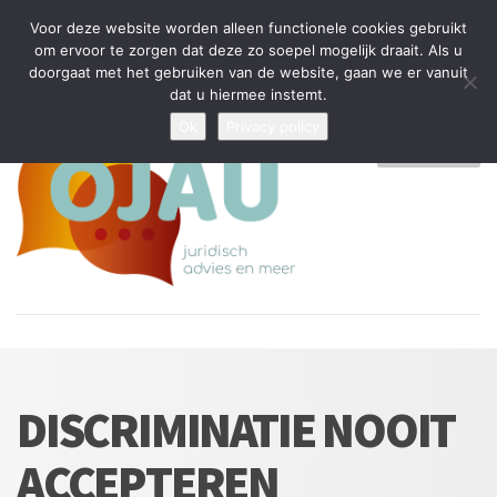
Tijdelijke stop: wegens drukte kan ik beperkt nieuwe zaken aannemen
Voor deze website worden alleen functionele cookies gebruikt
en vragen beantwoorden
om ervoor te zorgen dat deze zo soepel mogelijk draait. Als u
doorgaat met het gebruiken van de website, gaan we er vanuit
Algemene Voorwaarden
Disclaimer
Privacybeleid
dat u hiermee instemt.
Ok
Privacy policy
MENU
DISCRIMINATIE NOOIT
ACCEPTEREN