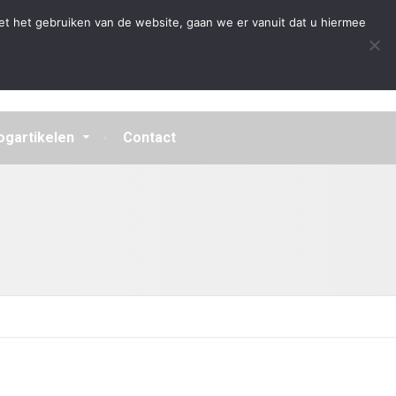
Algemene Voorwaarden
Disclaimer
Privacybeleid
et het gebruiken van de website, gaan we er vanuit dat u hiermee
ogartikelen
Contact