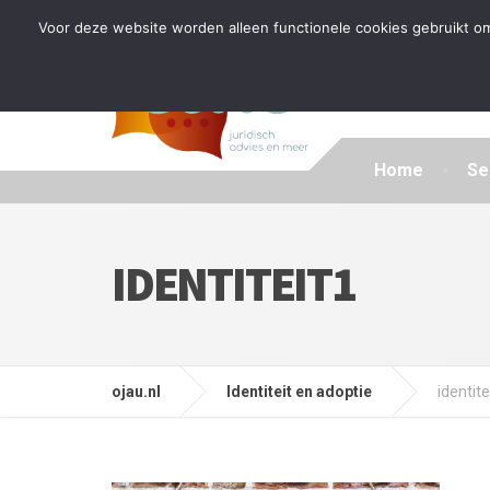
Tijdelijke stop: wegens drukte kan ik beperkt nieuwe zak
Voor deze website worden alleen functionele cookies gebruikt om
Home
Se
IDENTITEIT1
ojau.nl
Identiteit en adoptie
identite