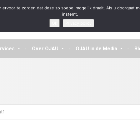
en aannemen en vragen beantwoorden
 ervoor te zorgen dat deze zo soepel mogelijk draait. Als u doorgaat m
instemt.
Ok
Privacy policy
rvices
Over OJAU
OJAU in de Media
Bl
it1