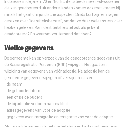
Indonesië in de jaren ’70 en ‘80. Echter, steeds meer volwassenen
die zijn geadopteerd uit andere landen komen ook met vragen bij
mij als het gaat om juridische aspecten. Sinds kort zijn er vragen
gerezen over ‘’identiteitsherstel’’, omdat ze daar weleens iets over
hebben gelezen. Kan identiteitsherstel ook als je bent
geadopteerd? En waarom zou iemand dat doen?
Welke gegevens
De gemeente kan op verzoek van de geadopteerde gegevens uit
de Basisregistratie Personen (BRP) wijzigen. Het gaat om
wijziging van gegevens van vóór adoptie. Na adoptie kan de
gemeente gegevens wijzigen of verwijderen over:
• de naam
• de geboortedatum
• één of beide ouders
• de bij adoptie verloren nationaliteit
• adresgegevens van voor de adoptie
• gegevens over immigratie en emigratie van voor de adoptie
Als zowel de namen, de geboortedatum en herkomstgegevens