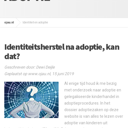
ojau.nl
Identiteit en adoptie
Identiteitsherstel na adoptie, kan
dat?
Geschreven door: Dewi Deijle
Geplaatst op www.ojau.nl, 15 juni 2019
Al enige tijd houd ik me bezig
met onderzoek naar adoptie en
gelegaliseerde kinderhandel in
adoptieprocedures. In het
dossier adoptiezaken op deze
website is van alles te lezen over
adoptie van kinderen uit