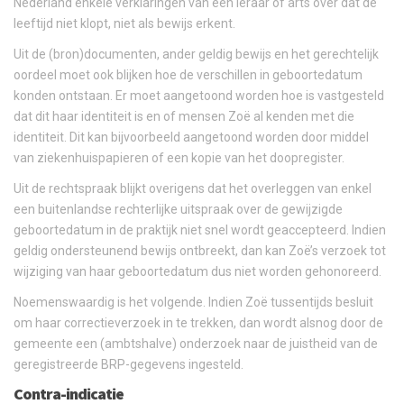
Nederland enkele verklaringen van een leraar of arts over dat de
leeftijd niet klopt, niet als bewijs erkent.
Uit de (bron)documenten, ander geldig bewijs en het gerechtelijk
oordeel moet ook blijken hoe de verschillen in geboortedatum
konden ontstaan. Er moet aangetoond worden hoe is vastgesteld
dat dit haar identiteit is en of mensen Zoë al kenden met die
identiteit. Dit kan bijvoorbeeld aangetoond worden door middel
van ziekenhuispapieren of een kopie van het doopregister.
Uit de rechtspraak blijkt overigens dat het overleggen van enkel
een buitenlandse rechterlijke uitspraak over de gewijzigde
geboortedatum in de praktijk niet snel wordt geaccepteerd. Indien
geldig ondersteunend bewijs ontbreekt, dan kan Zoë’s verzoek tot
wijziging van haar geboortedatum dus niet worden gehonoreerd.
Noemenswaardig is het volgende. Indien Zoë tussentijds besluit
om haar correctieverzoek in te trekken, dan wordt alsnog door de
gemeente een (ambtshalve) onderzoek naar de juistheid van de
geregistreerde BRP-gegevens ingesteld.
Contra-indicatie