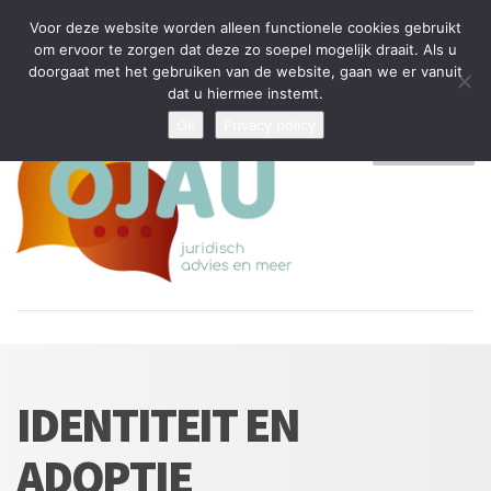
Tijdelijke stop: wegens drukte kan ik beperkt nieuwe zaken aannemen
Voor deze website worden alleen functionele cookies gebruikt
en vragen beantwoorden
om ervoor te zorgen dat deze zo soepel mogelijk draait. Als u
doorgaat met het gebruiken van de website, gaan we er vanuit
Algemene Voorwaarden
Disclaimer
Privacybeleid
dat u hiermee instemt.
Ok
Privacy policy
MENU
IDENTITEIT EN
ADOPTIE