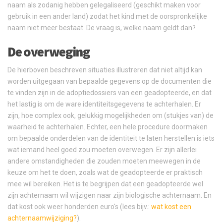
naam als zodanig hebben gelegaliseerd (geschikt maken voor
gebruik in een ander land) zodat het kind met de oorspronkelijke
naam niet meer bestaat. De vraag is, welke naam geldt dan?
De overweging
De hierboven beschreven situaties illustreren dat niet altijd kan
worden uitgegaan van bepaalde gegevens op de documenten die
te vinden zijn in de adoptiedossiers van een geadopteerde, en dat
het lastig is om de ware identiteitsgegevens te achterhalen. Er
zijn, hoe complex ook, gelukkig mogelijkheden om (stukjes van) de
waarheid te achterhalen. Echter, een hele procedure doormaken
om bepaalde onderdelen van de identiteit te laten herstellen is iets
wat iemand heel goed zou moeten overwegen. Er zijn allerlei
andere omstandigheden die zouden moeten meewegen in de
keuze om het te doen, zoals wat de geadopteerde er praktisch
mee wil bereiken. Het is te begrijpen dat een geadopteerde wel
zijn achternaam wil wijzigen naar zijn biologische achternaam. En
dat kost ook weer honderden euro's (lees bijv.:
wat kost een
achternaamwijziging?
).