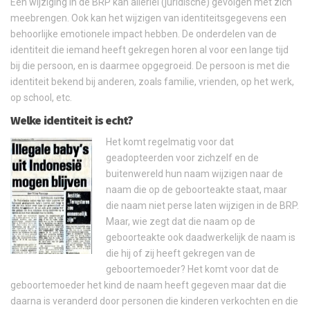
Een wijziging in de BRP kan allerlei (juridische) gevolgen met zich
meebrengen. Ook kan het wijzigen van identiteitsgegevens een
behoorlijke emotionele impact hebben. De onderdelen van de
identiteit die iemand heeft gekregen horen al voor een lange tijd
bij die persoon, en is daarmee opgegroeid. De persoon is met die
identiteit bekend bij anderen, zoals familie, vrienden, op het werk,
op school, etc.
Welke identiteit is echt?
Het komt regelmatig voor dat
geadopteerden voor zichzelf en de
buitenwereld hun naam wijzigen naar de
naam die op de geboorteakte staat, maar
die naam niet perse laten wijzigen in de BRP.
Maar, wie zegt dat die naam op de
geboorteakte ook daadwerkelijk de naam is
die hij of zij heeft gekregen van de
geboortemoeder? Het komt voor dat de
geboortemoeder het kind de naam heeft gegeven maar dat die
daarna is veranderd door personen die kinderen verkochten en die