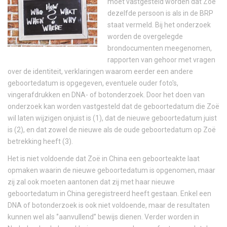
moet vastgesteld worden dat Zoë
dezelfde persoon is als in de BRP
staat vermeld. Bij het onderzoek
worden de overgelegde
brondocumenten meegenomen,
rapporten van gehoor met vragen
over de identiteit, verklaringen waarom eerder een andere
geboortedatum is opgegeven, eventuele ouder foto's,
vingerafdrukken en DNA- of botonderzoek. Door het doen van
onderzoek kan worden vastgesteld dat de geboortedatum die Zoë
wil laten wijzigen onjuist is (1), dat de nieuwe geboortedatum juist
is (2), en dat zowel de nieuwe als de oude geboortedatum op Zoë
betrekking heeft (3).
Het is niet voldoende dat Zoë in China een geboorteakte laat
opmaken waarin de nieuwe geboortedatum is opgenomen, maar
zij zal ook moeten aantonen dat zij met haar nieuwe
geboortedatum in China geregistreerd heeft gestaan. Enkel een
DNA of botonderzoek is ook niet voldoende, maar de resultaten
kunnen wel als ‘’aanvullend’’ bewijs dienen. Verder worden in