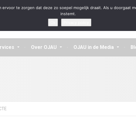
en aannemen en vragen beantwoorden
 ervoor te zorgen dat deze zo soepel mogelijk draait. Als u doorgaat m
instemt.
Ok
Privacy policy
rvices
Over OJAU
OJAU in de Media
Bl
CTE