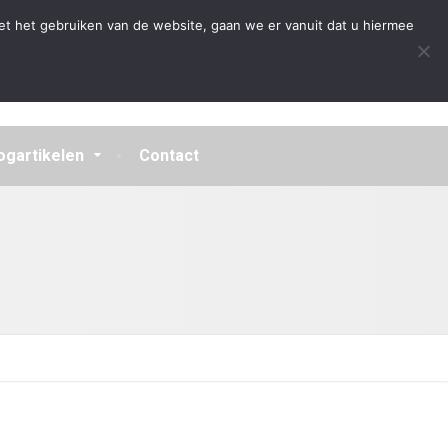
Algemene Voorwaarden
Disclaimer
Privacybeleid
et het gebruiken van de website, gaan we er vanuit dat u hiermee
ogartikelen
Contact