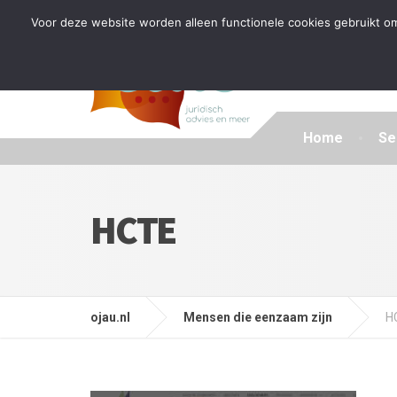
Tijdelijke stop: wegens drukte kan ik beperkt nieuwe zak
Voor deze website worden alleen functionele cookies gebruikt om
Home
Se
HCTE
ojau.nl
Mensen die eenzaam zijn
H