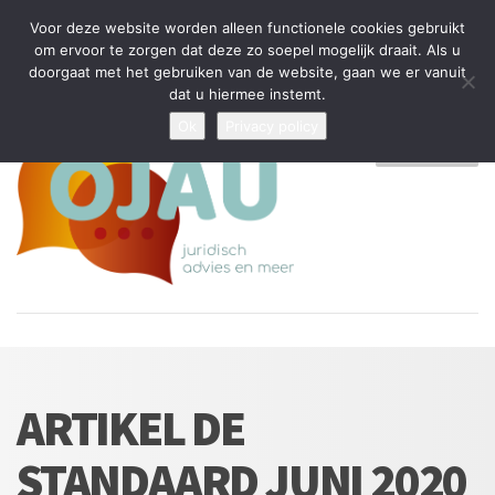
Tijdelijke stop: wegens drukte kan ik beperkt nieuwe zaken aannemen
Voor deze website worden alleen functionele cookies gebruikt
en vragen beantwoorden
om ervoor te zorgen dat deze zo soepel mogelijk draait. Als u
doorgaat met het gebruiken van de website, gaan we er vanuit
Algemene Voorwaarden
Disclaimer
Privacybeleid
dat u hiermee instemt.
Ok
Privacy policy
MENU
ARTIKEL DE
STANDAARD JUNI 2020