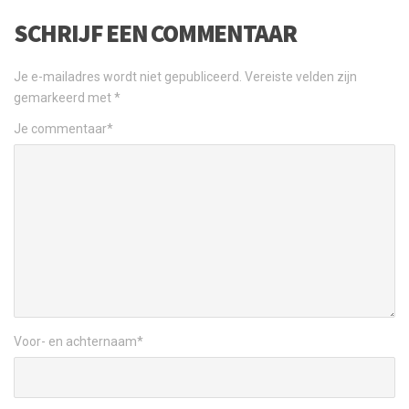
SCHRIJF EEN COMMENTAAR
Je e-mailadres wordt niet gepubliceerd.
Vereiste velden zijn
gemarkeerd met
*
Je commentaar
*
Voor- en achternaam
*