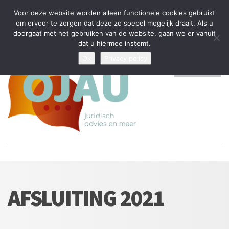
Tijdelijke stop: wegens drukte kan ik beperkt nieuwe zaken aannemen
Voor deze website worden alleen functionele cookies gebruikt
en vragen beantwoorden
om ervoor te zorgen dat deze zo soepel mogelijk draait. Als u
doorgaat met het gebruiken van de website, gaan we er vanuit
Algemene Voorwaarden
Disclaimer
Privacybeleid
dat u hiermee instemt.
Ok
Privacy policy
MENU
AFSLUITING 2021