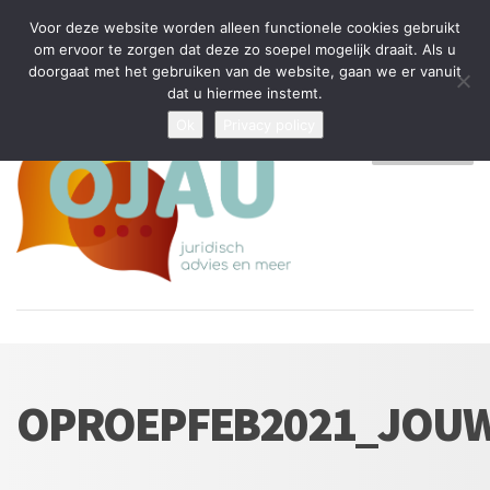
Tijdelijke stop: wegens drukte kan ik beperkt nieuwe zaken aannemen
Voor deze website worden alleen functionele cookies gebruikt
en vragen beantwoorden
om ervoor te zorgen dat deze zo soepel mogelijk draait. Als u
doorgaat met het gebruiken van de website, gaan we er vanuit
Algemene Voorwaarden
Disclaimer
Privacybeleid
dat u hiermee instemt.
Ok
Privacy policy
MENU
OPROEPFEB2021_JOU