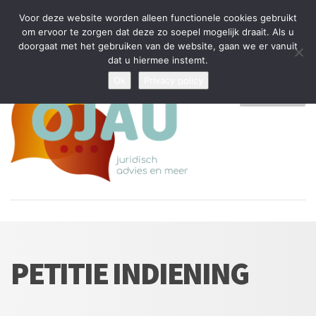
Tijdelijke stop: wegens drukte kan ik beperkt nieuwe zaken aannemen
Voor deze website worden alleen functionele cookies gebruikt
en vragen beantwoorden
om ervoor te zorgen dat deze zo soepel mogelijk draait. Als u
doorgaat met het gebruiken van de website, gaan we er vanuit
Algemene Voorwaarden
Disclaimer
Privacybeleid
dat u hiermee instemt.
Ok
Privacy policy
MENU
PETITIE INDIENING