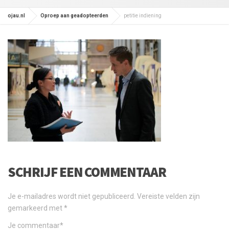
ojau.nl
Oproep aan geadopteerden
petitie indiening
SCHRIJF EEN COMMENTAAR
Je e-mailadres wordt niet gepubliceerd.
Vereiste velden zijn
gemarkeerd met
*
Je commentaar
*