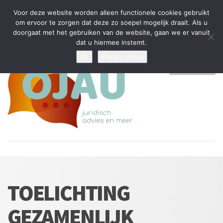
Tijdelijke stop: wegens drukte kan ik beperkt nieuwe zaken aannemen
Voor deze website worden alleen functionele cookies gebruikt
en vragen beantwoorden
om ervoor te zorgen dat deze zo soepel mogelijk draait. Als u
doorgaat met het gebruiken van de website, gaan we er vanuit
Algemene Voorwaarden
Disclaimer
Privacybeleid
dat u hiermee instemt.
Ok
Privacy policy
MENU
TOELICHTING
GEZAMENLIJK