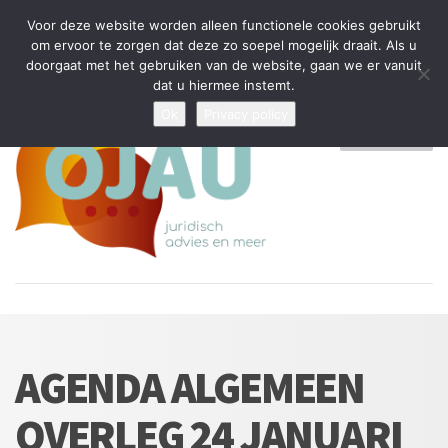
Tijdelijke stop: wegens drukte kan ik beperkt nieuwe zaken aannemen
Voor deze website worden alleen functionele cookies gebruikt
en vragen beantwoorden
om ervoor te zorgen dat deze zo soepel mogelijk draait. Als u
doorgaat met het gebruiken van de website, gaan we er vanuit
Algemene Voorwaarden
Disclaimer
Privacybeleid
dat u hiermee instemt.
Ok
Privacy policy
MENU
AGENDA ALGEMEEN
OVERLEG 24 JANUARI