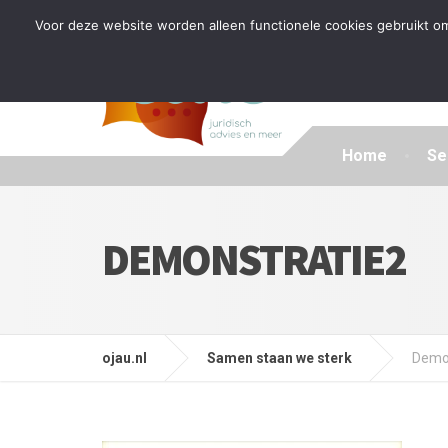
Tijdelijke stop: wegens drukte kan ik beperkt nieuwe zak
Voor deze website worden alleen functionele cookies gebruikt om
Home
Se
DEMONSTRATIE2
ojau.nl
Samen staan we sterk
Demo