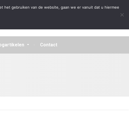
Algemene Voorwaarden
Disclaimer
Privacybeleid
et het gebruiken van de website, gaan we er vanuit dat u hiermee
ogartikelen
Contact