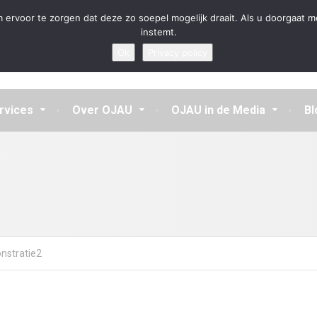
en aannemen en vragen beantwoorden
 ervoor te zorgen dat deze zo soepel mogelijk draait. Als u doorgaat m
instemt.
Ok
Privacy policy
rvices
Over OJAU
OJAU in de Media
Bl
nstratie2