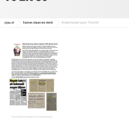
ojau.nl
Samen staan we sterk
Kinderhandel jaren 70 en 80