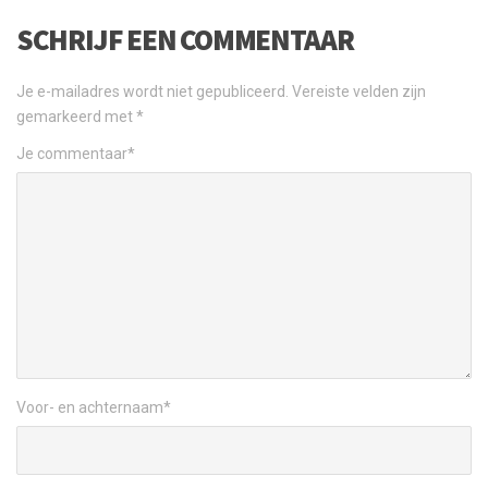
SCHRIJF EEN COMMENTAAR
Je e-mailadres wordt niet gepubliceerd.
Vereiste velden zijn
gemarkeerd met
*
Je commentaar
*
Voor- en achternaam
*