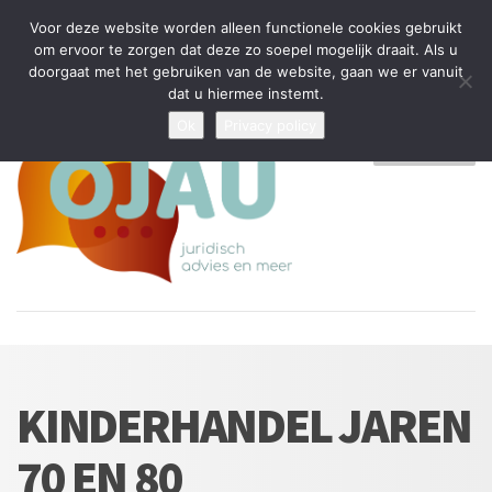
Tijdelijke stop: wegens drukte kan ik beperkt nieuwe zaken aannemen
Voor deze website worden alleen functionele cookies gebruikt
en vragen beantwoorden
om ervoor te zorgen dat deze zo soepel mogelijk draait. Als u
doorgaat met het gebruiken van de website, gaan we er vanuit
Algemene Voorwaarden
Disclaimer
Privacybeleid
dat u hiermee instemt.
Ok
Privacy policy
MENU
KINDERHANDEL JAREN
70 EN 80