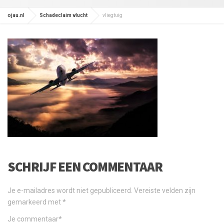
ojau.nl
Schadeclaim vlucht
vliegtuig
SCHRIJF EEN COMMENTAAR
Je e-mailadres wordt niet gepubliceerd.
Vereiste velden zijn
gemarkeerd met
*
Je commentaar
*