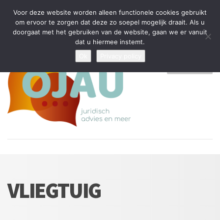
Tijdelijke stop: wegens drukte kan ik beperkt nieuwe zaken aannemen
Voor deze website worden alleen functionele cookies gebruikt
en vragen beantwoorden
om ervoor te zorgen dat deze zo soepel mogelijk draait. Als u
doorgaat met het gebruiken van de website, gaan we er vanuit
Algemene Voorwaarden
Disclaimer
Privacybeleid
dat u hiermee instemt.
Ok
Privacy policy
MENU
VLIEGTUIG