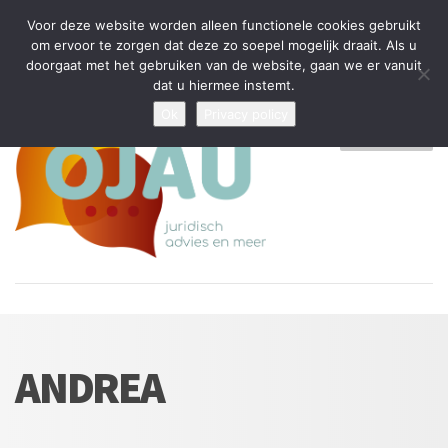
Tijdelijke stop: wegens drukte kan ik beperkt nieuwe zaken aannemen
Voor deze website worden alleen functionele cookies gebruikt
en vragen beantwoorden
om ervoor te zorgen dat deze zo soepel mogelijk draait. Als u
doorgaat met het gebruiken van de website, gaan we er vanuit
Algemene Voorwaarden
Disclaimer
Privacybeleid
dat u hiermee instemt.
Ok
Privacy policy
MENU
ANDREA