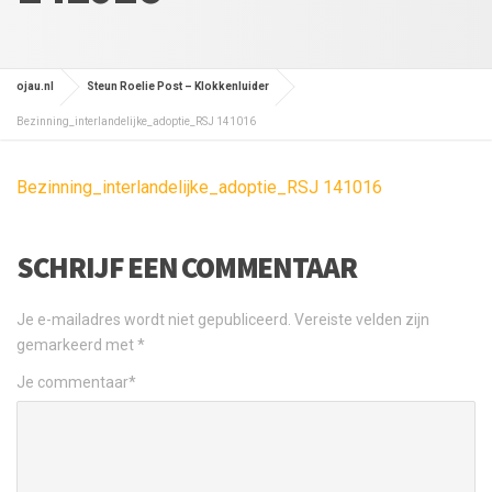
ojau.nl
Steun Roelie Post – Klokkenluider
Bezinning_interlandelijke_adoptie_RSJ 141016
Bezinning_interlandelijke_adoptie_RSJ 141016
SCHRIJF EEN COMMENTAAR
Je e-mailadres wordt niet gepubliceerd.
Vereiste velden zijn
gemarkeerd met
*
Je commentaar
*