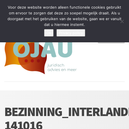
Tijdelijke stop: wegens drukte kan ik beperkt nieuwe zaken aannemen
Voor deze website worden alleen functionele cookies gebruikt
en vragen beantwoorden
om ervoor te zorgen dat deze zo soepel mogelijk draait. Als u
doorgaat met het gebruiken van de website, gaan we er vanuit
Algemene Voorwaarden
Disclaimer
Privacybeleid
dat u hiermee instemt.
Ok
Privacy policy
MENU
BEZINNING_INTERLAND
141016