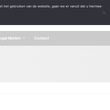
Algemene Voorwaarden
Disclaimer
Privacybeleid
et het gebruiken van de website, gaan we er vanuit dat u hiermee
ogartikelen
Contact