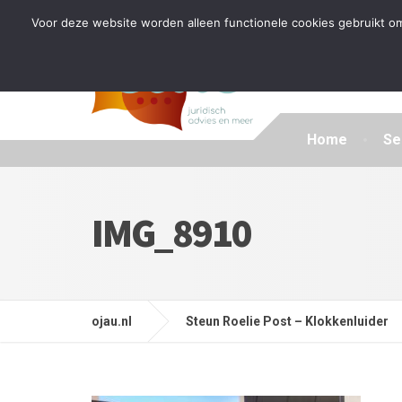
Tijdelijke stop: wegens drukte kan ik beperkt nieuwe zak
Voor deze website worden alleen functionele cookies gebruikt om
Home
Se
IMG_8910
ojau.nl
Steun Roelie Post – Klokkenluider