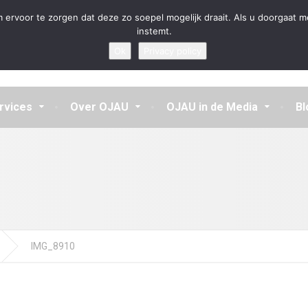
en aannemen en vragen beantwoorden
 ervoor te zorgen dat deze zo soepel mogelijk draait. Als u doorgaat m
instemt.
Ok
Privacy policy
rvices
Over OJAU
OJAU in de Media
Bl
IMG_8910