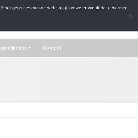
Algemene Voorwaarden
Disclaimer
Privacybeleid
et het gebruiken van de website, gaan we er vanuit dat u hiermee
ogartikelen
Contact