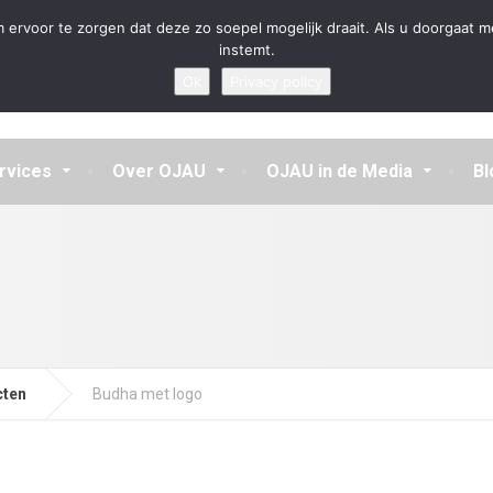
en aannemen en vragen beantwoorden
 ervoor te zorgen dat deze zo soepel mogelijk draait. Als u doorgaat m
instemt.
Ok
Privacy policy
rvices
Over OJAU
OJAU in de Media
Bl
cten
Budha met logo