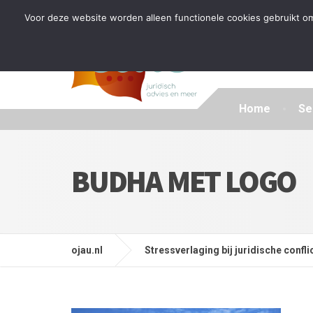
Tijdelijke stop: wegens drukte kan ik beperkt nieuwe zak
Voor deze website worden alleen functionele cookies gebruikt om
Home
Se
BUDHA MET LOGO
ojau.nl
Stressverlaging bij juridische confli