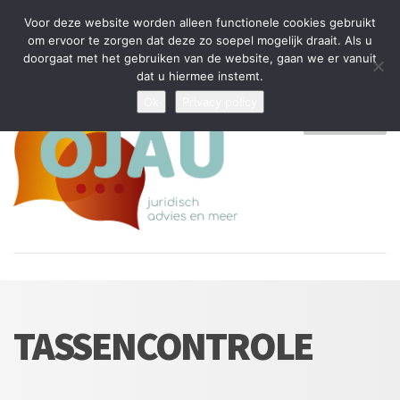
Tijdelijke stop: wegens drukte kan ik beperkt nieuwe zaken aannemen
Voor deze website worden alleen functionele cookies gebruikt
en vragen beantwoorden
om ervoor te zorgen dat deze zo soepel mogelijk draait. Als u
doorgaat met het gebruiken van de website, gaan we er vanuit
Algemene Voorwaarden
Disclaimer
Privacybeleid
dat u hiermee instemt.
Ok
Privacy policy
MENU
TASSENCONTROLE