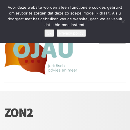
Tijdelijke stop: wegens drukte kan ik beperkt nieuwe zaken aannemen
Voor deze website worden alleen functionele cookies gebruikt
en vragen beantwoorden
om ervoor te zorgen dat deze zo soepel mogelijk draait. Als u
doorgaat met het gebruiken van de website, gaan we er vanuit
Algemene Voorwaarden
Disclaimer
Privacybeleid
dat u hiermee instemt.
Ok
Privacy policy
MENU
ZON2