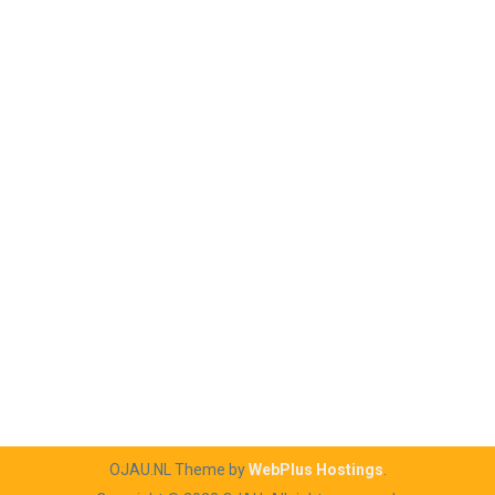
OJAU.NL Theme by
WebPlus Hostings
.