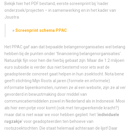
Bekijk hier het PDF bestand, eerste screenprint bij ‘nader
onderzoek/projecten – in samenwerking en in het kader van
Joustra.
»
Screenprint schema PPAC
Het PPAC gaf aan dat bepaalde belangenorganisaties wel belang
hebben bij de punten onder 'financiering belangenorganisaties'.
Natuurlijk fijn voor hen die hierbij gebaat zijn. Maar die 1.2 miljoen
euro subsidie is verder dus niet bestemd voor iets wat de
geadopteerde concreet gaat helpen in hun zoektocht. Nota bene
geeft stichting Mijn Roots al jaren (formele en informele)
informatie bijeenkomsten, runnen ze al een website, zijn ze al ver
gevorderd in bewustmaking door middel van
communicatiemiddelen zowel in Nederland als in Indonesië. Mooi
als hier een potje voor komt (ook met terugwerkende kracht?)
maar dat is niet waar we voor hebben gepleit: het '
individuele
rugzakje
' voor geadopteerden ten behoeve van
rootszoektochten. Die staat helemaal achteraan de lijst! Daar