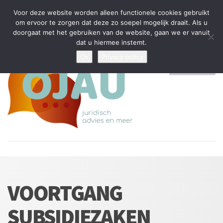
Tijdelijke stop: wegens drukte kan ik beperkt nieuwe zaken aannemen
Voor deze website worden alleen functionele cookies gebruikt
en vragen beantwoorden
om ervoor te zorgen dat deze zo soepel mogelijk draait. Als u
doorgaat met het gebruiken van de website, gaan we er vanuit
Algemene Voorwaarden
Disclaimer
Privacybeleid
dat u hiermee instemt.
Ok
Privacy policy
MENU
VOORTGANG
SUBSIDIEZAKEN