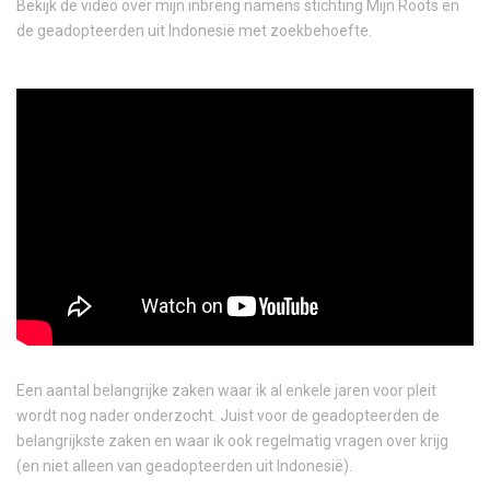
Bekijk de video over mijn inbreng namens stichting Mijn Roots en
de geadopteerden uit Indonesië met zoekbehoefte.
Een aantal belangrijke zaken waar ik al enkele jaren voor pleit
wordt nog nader onderzocht. Juist voor de geadopteerden de
belangrijkste zaken en waar ik ook regelmatig vragen over krijg
(en niet alleen van geadopteerden uit Indonesië).