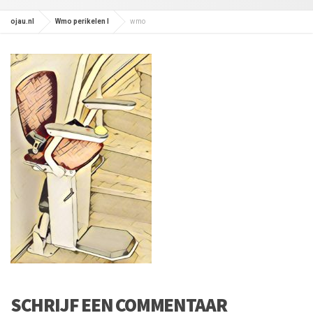
ojau.nl
Wmo perikelen I
wmo
SCHRIJF EEN COMMENTAAR