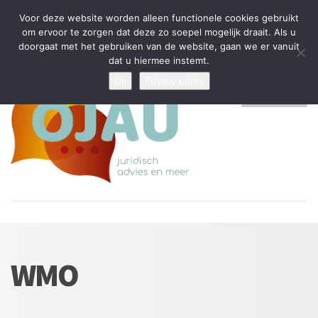
Tijdelijke stop: wegens drukte kan ik beperkt nieuwe zaken aannemen
Voor deze website worden alleen functionele cookies gebruikt
en vragen beantwoorden
om ervoor te zorgen dat deze zo soepel mogelijk draait. Als u
doorgaat met het gebruiken van de website, gaan we er vanuit
Algemene Voorwaarden
Disclaimer
Privacybeleid
dat u hiermee instemt.
Ok
Privacy policy
MENU
WMO