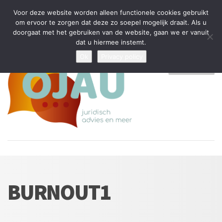
Tijdelijke stop: wegens drukte kan ik beperkt nieuwe zaken aannemen
Voor deze website worden alleen functionele cookies gebruikt
en vragen beantwoorden
om ervoor te zorgen dat deze zo soepel mogelijk draait. Als u
doorgaat met het gebruiken van de website, gaan we er vanuit
Algemene Voorwaarden
Disclaimer
Privacybeleid
dat u hiermee instemt.
Ok
Privacy policy
MENU
BURNOUT1