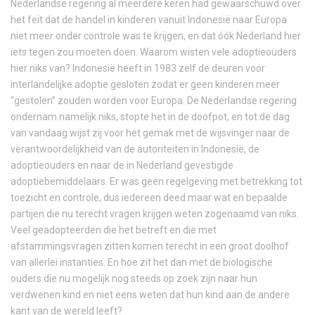
Nederlandse regering al meerdere keren had gewaarschuwd over
het feit dat de handel in kinderen vanuit Indonesië naar Europa
niet meer onder controle was te krijgen, en dat óók Nederland hier
iets tegen zou moeten doen. Waarom wisten vele adoptieouders
hier niks van? Indonesië heeft in 1983 zelf de deuren voor
interlandelijke adoptie gesloten zodat er geen kinderen meer
“gestolen” zouden worden voor Europa. De Nederlandse regering
ondernam namelijk niks, stopte het in de doofpot, en tot de dag
van vandaag wijst zij voor het gemak met de wijsvinger naar de
verantwoordelijkheid van de autoriteiten in Indonesië, de
adoptieouders en naar de in Nederland gevestigde
adoptiebemiddelaars. Er was geen regelgeving met betrekking tot
toezicht en controle, dus iedereen deed maar wat en bepaalde
partijen die nu terecht vragen krijgen weten zogenaamd van niks.
Veel geadopteerden die het betreft en die met
afstammingsvragen zitten komen terecht in een groot doolhof
van allerlei instanties. En hoe zit het dan met de biologische
ouders die nu mogelijk nog steeds op zoek zijn naar hun
verdwenen kind en niet eens weten dat hun kind aan de andere
kant van de wereld leeft?