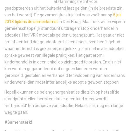
afstammingsrecht voor
geadopteerden uit het buitenland laat gelden (in de breedste zin
van het woord). De gezamenlijke strijdlust was voelbaar op
5 juli
2018 tijdens de samenkomst
in Den Haag. Maar ook willen wij een
gemeenschappelijk standpunt uitdragen: stop kinderhandel in
adopties. Het IVRK moet als gelden uitgangspunt. Het gaat er niet
om of een kind dat geadopteerd is een goed leven heeft gehad
waar het terecht is gekomen, en gelukkig is er niet in alle adopties
sprake geweest van illegale praktijken. Het gaat erom:
kinderhandel is in geen enkel op zicht goed te praten. En als niet
kan worden gegarandeerd dat er geen kinderen worden
geronseld, gestolen en verhandeld ter voldoening van andermans
kinderwens, dan moet interlandelijke adoptie gewoon stoppen.
Hopelijk kunnen de belangenorganisaties die zich op hetzelfde
standpunt stellen bereiken dat er geen kind meer wordt
'verhandeld' ten behoeve van adoptie. Helaas is er nog een lange
weg te gaan.
#Samensterk!