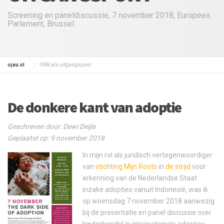
Screening en paneldiscussie, 7 november 2018, Europees
Parlement, Brussel
ojau.nl
IVRK als uitgangspunt
De donkere kant van adoptie
Geschreven door: Dewi Deijle
Geplaatst op: 9 november 2018
In mijn rol als juridisch vertegenwoordiger
van
stichting Mijn Roots
in
de strijd
voor
erkenning van de Nederlandse Staat
inzake adopties vanuit Indonesië, was ik
op woensdag 7 november 2018 aanwezig
bij de presentatie en panel discussie over
kinderhandel in internationale adopties,