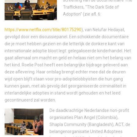
Traffickers, "The Dark Side of
Adoption" (zie afl. 6:
https://www.netflix.com/title/80175290
), van Nelufar Hedayat,
gevolgd door een discussiepanel. Een schokkende documentaire
die je moet hebben gezien en die letterlijk de donkere kant van
internationale adoptie bloot legt: gelegaliseerde kinderhandel. Het
gaat allemaal om macht en geld en helaas niet om het belang van
het kind. Roelie Post heeft een belangrijke bijdrage geleverd aan
deze aflevering. Haar ontslag brengt echter mee dat de deuren
wijd open blijft staan voor pro-adoptielobbyisten die hun gang
kunnen gaan, met als gevolg dat georganiseerde criminaliteit in
interlandelijke adopties in stand wordt gehouden en het leed
gecontinueerd zal worden.
De daadkrachtige Nederlandse non-profit
organisaties Plan Angel (Colombia),
Shapla Community (Bangladesh), ACT, de
belangenorganisatie United Adoptees