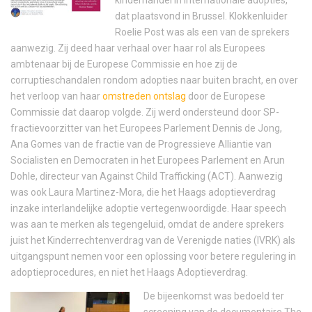
dat plaatsvond in Brussel. Klokkenluider
Roelie Post was als een van de sprekers
aanwezig. Zij deed haar verhaal over haar rol als Europees
ambtenaar bij de Europese Commissie en hoe zij de
corruptieschandalen rondom adopties naar buiten bracht, en over
het verloop van haar
omstreden ontslag
door de Europese
Commissie dat daarop volgde. Zij werd ondersteund door SP-
fractievoorzitter van het Europees Parlement Dennis de Jong,
Ana Gomes van de fractie van de Progressieve Alliantie van
Socialisten en Democraten in het Europees Parlement en Arun
Dohle, directeur van Against Child Trafficking (ACT). Aanwezig
was ook Laura Martinez-Mora, die het Haags adoptieverdrag
inzake interlandelijke adoptie vertegenwoordigde. Haar speech
was aan te merken als tegengeluid, omdat de andere sprekers
juist het Kinderrechtenverdrag van de Verenigde naties (IVRK) als
uitgangspunt nemen voor een oplossing voor betere regulering in
adoptieprocedures, en niet het Haags Adoptieverdrag.
De bijeenkomst was bedoeld ter
screening van de documentaire The