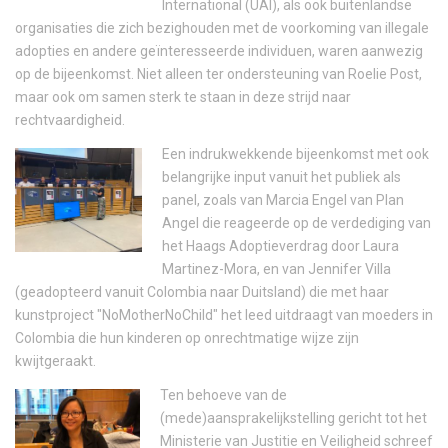
International (UAI), als ook buitenlandse
organisaties die zich bezighouden met de voorkoming van illegale
adopties en andere geïnteresseerde individuen, waren aanwezig
op de bijeenkomst. Niet alleen ter ondersteuning van Roelie Post,
maar ook om samen sterk te staan in deze strijd naar
rechtvaardigheid.
Een indrukwekkende bijeenkomst met ook
belangrijke input vanuit het publiek als
panel, zoals van Marcia Engel van Plan
Angel die reageerde op de verdediging van
het Haags Adoptieverdrag door Laura
Martinez-Mora, en van Jennifer Villa
(geadopteerd vanuit Colombia naar Duitsland) die met haar
kunstproject "NoMotherNoChild" het leed uitdraagt van moeders in
Colombia die hun kinderen op onrechtmatige wijze zijn
kwijtgeraakt.
Ten behoeve van de
(mede)aansprakelijkstelling gericht tot het
Ministerie van Justitie en Veiligheid schreef