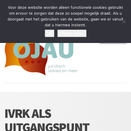
Tijdelijke stop: wegens drukte kan ik beperkt nieuwe zaken aannemen
Voor deze website worden alleen functionele cookies gebruikt
en vragen beantwoorden
om ervoor te zorgen dat deze zo soepel mogelijk draait. Als u
doorgaat met het gebruiken van de website, gaan we er vanuit
Algemene Voorwaarden
Disclaimer
Privacybeleid
dat u hiermee instemt.
Ok
Privacy policy
MENU
IVRK ALS
UITGANGSPUNT