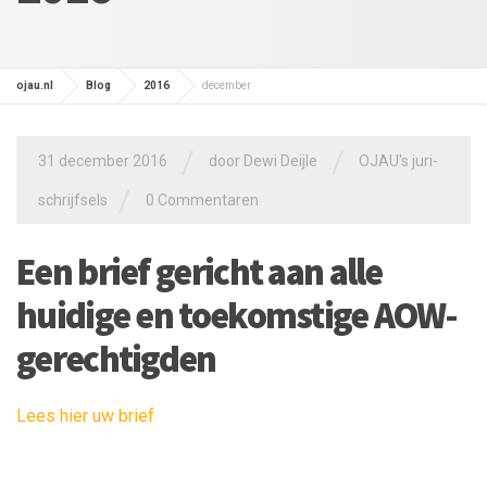
ojau.nl
Blog
2016
december
/
/
31 december 2016
door
Dewi Deijle
OJAU's juri-
/
schrijfsels
0 Commentaren
Een brief gericht aan alle
huidige en toekomstige AOW-
gerechtigden
Lees hier uw brief