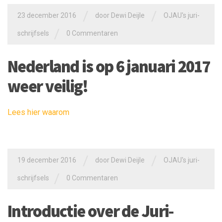
/
/
23 december 2016
door
Dewi Deijle
OJAU's juri-
/
schrijfsels
0 Commentaren
Nederland is op 6 januari 2017
weer veilig!
Lees hier waarom
/
/
19 december 2016
door
Dewi Deijle
OJAU's juri-
/
schrijfsels
0 Commentaren
Introductie over de Juri-