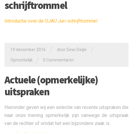
schrijftrommel
Introductie over de OJAU Juri-schrijftrommel
/
/
19 december 2016
door
Dewi Deijle
/
Opmerkelijk
0 Commentaren
Actuele (opmerkelijke)
uitspraken
Hieronder geven wij een selectie van recente uitspraken die
naar onze mening opmerkelijk zijn vanwege de uitspraak
van de rechter of omdat het een bijzondere zaak is.