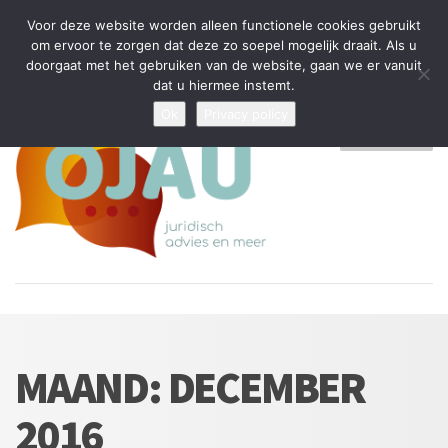
Tijdelijke stop: wegens drukte kan ik beperkt nieuwe zaken aannemen
Voor deze website worden alleen functionele cookies gebruikt
en vragen beantwoorden
om ervoor te zorgen dat deze zo soepel mogelijk draait. Als u
doorgaat met het gebruiken van de website, gaan we er vanuit
Algemene Voorwaarden
Disclaimer
Privacybeleid
dat u hiermee instemt.
Ok
Privacy policy
MENU
MAAND:
DECEMBER
2016