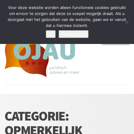
Tijdelijke stop: wegens drukte kan ik beperkt nieuwe zaken aannemen
Voor deze website worden alleen functionele cookies gebruikt
en vragen beantwoorden
om ervoor te zorgen dat deze zo soepel mogelijk draait. Als u
doorgaat met het gebruiken van de website, gaan we er vanuit
Algemene Voorwaarden
Disclaimer
Privacybeleid
dat u hiermee instemt.
Ok
Privacy policy
MENU
CATEGORIE:
OPMERKELIJK