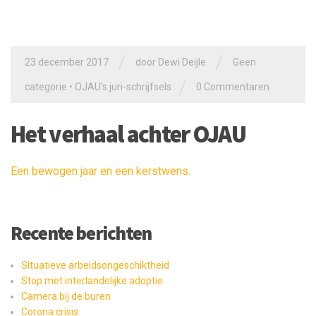
/
/
23 december 2017
door
Dewi Deijle
Geen
/
categorie
•
OJAU's juri-schrijfsels
0 Commentaren
Het verhaal achter OJAU
Een bewogen jaar en een kerstwens.
Recente berichten
Situatieve arbeidsongeschiktheid
Stop met interlandelijke adoptie
Camera bij de buren
Corona crisis