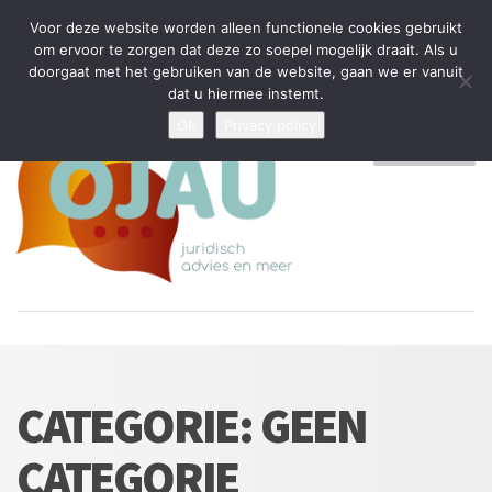
Tijdelijke stop: wegens drukte kan ik beperkt nieuwe zaken aannemen
Voor deze website worden alleen functionele cookies gebruikt
en vragen beantwoorden
om ervoor te zorgen dat deze zo soepel mogelijk draait. Als u
doorgaat met het gebruiken van de website, gaan we er vanuit
Algemene Voorwaarden
Disclaimer
Privacybeleid
dat u hiermee instemt.
Ok
Privacy policy
MENU
CATEGORIE:
GEEN
CATEGORIE