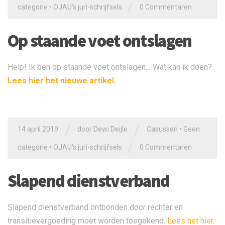
/
categorie
•
OJAU's juri-schrijfsels
0 Commentaren
Op staande voet ontslagen
Help! Ik ben op staande voet ontslagen… Wat kan ik doen?
Lees hier het nieuwe artikel.
/
/
14 april 2019
door
Dewi Deijle
Casussen
•
Geen
/
categorie
•
OJAU's juri-schrijfsels
0 Commentaren
Slapend dienstverband
Slapend dienstverband ontbonden door rechter en
transitievergoeding moet worden toegekend.
Lees het hier
.