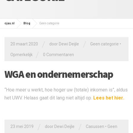
ojau.nl
Blog
Geen categorie
/
/
20 maart 2020
door
Dewi Deijle
Geen categorie
•
/
Opmerkelijk
0 Commentaren
WGA en ondernemerschap
“Hoe meer u werkt, hoe hoger uw (totale) inkomen is”, aldus
het UWV. Helaas gaat dit lang niet altijd op.
Lees het hier.
/
/
23 mei 2019
door
Dewi Deijle
Casussen
•
Geen