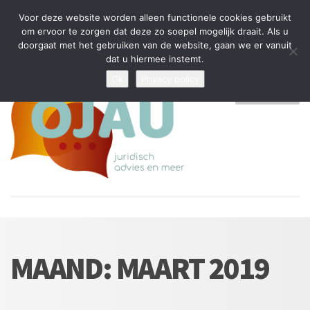
Tijdelijke stop: wegens drukte kan ik beperkt nieuwe zaken aannemen
Voor deze website worden alleen functionele cookies gebruikt
en vragen beantwoorden
om ervoor te zorgen dat deze zo soepel mogelijk draait. Als u
doorgaat met het gebruiken van de website, gaan we er vanuit
Algemene Voorwaarden
Disclaimer
Privacybeleid
dat u hiermee instemt.
Ok
Privacy policy
MENU
MAAND:
MAART 2019