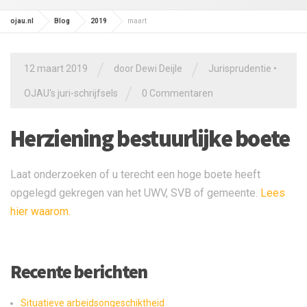
ojau.nl
Blog
2019
maart
/
/
12 maart 2019
door
Dewi Deijle
Jurisprudentie
•
/
OJAU's juri-schrijfsels
0 Commentaren
Herziening bestuurlijke boete
Laat onderzoeken of u terecht een hoge boete heeft
opgelegd gekregen van het UWV, SVB of gemeente.
Lees
hier waarom.
Recente berichten
Situatieve arbeidsongeschiktheid