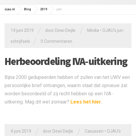
ojau.nl
Blog
2019
juni
/
/
14 juni 2019
door
Dewi Deijle
Media
•
OJAU's juri-
/
schrijfsels
0 Commentaren
Herbeoordeling IVA-uitkering
Bijna 2000 gedupeerden hebben of zullen van het UWV een
persoonlijke brief ontvangen, waarin staat dat opnieuw zal
worden beoordeeld of zij recht hebben op een IVA-
uitkering. Mag dit wel zomaar?
Lees het hier
.
/
/
4 juni 2019
door
Dewi Deijle
Casussen
•
OJAU's