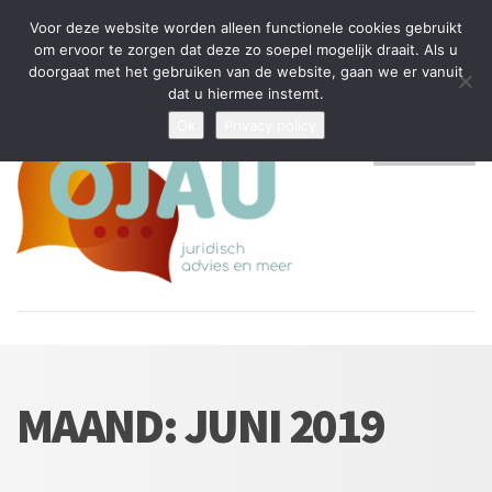
Tijdelijke stop: wegens drukte kan ik beperkt nieuwe zaken aannemen
Voor deze website worden alleen functionele cookies gebruikt
en vragen beantwoorden
om ervoor te zorgen dat deze zo soepel mogelijk draait. Als u
doorgaat met het gebruiken van de website, gaan we er vanuit
Algemene Voorwaarden
Disclaimer
Privacybeleid
dat u hiermee instemt.
Ok
Privacy policy
MENU
MAAND:
JUNI 2019