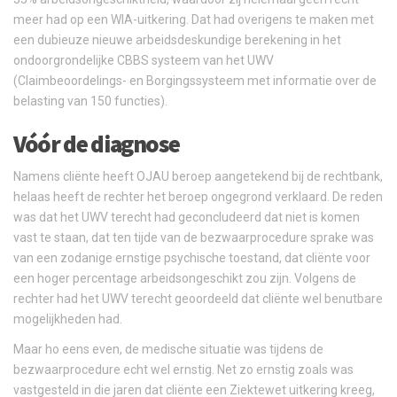
meer had op een WIA-uitkering. Dat had overigens te maken met
een dubieuze nieuwe arbeidsdeskundige berekening in het
ondoorgrondelijke CBBS systeem van het UWV
(Claimbeoordelings- en Borgingssysteem met informatie over de
belasting van 150 functies).
Vóór de diagnose
Namens cliënte heeft OJAU beroep aangetekend bij de rechtbank,
helaas heeft de rechter het beroep ongegrond verklaard. De reden
was dat het UWV terecht had geconcludeerd dat niet is komen
vast te staan, dat ten tijde van de bezwaarprocedure sprake was
van een zodanige ernstige psychische toestand, dat cliënte voor
een hoger percentage arbeidsongeschikt zou zijn. Volgens de
rechter had het UWV terecht geoordeeld dat cliënte wel benutbare
mogelijkheden had.
Maar ho eens even, de medische situatie was tijdens de
bezwaarprocedure echt wel ernstig. Net zo ernstig zoals was
vastgesteld in die jaren dat cliënte een Ziektewet uitkering kreeg,