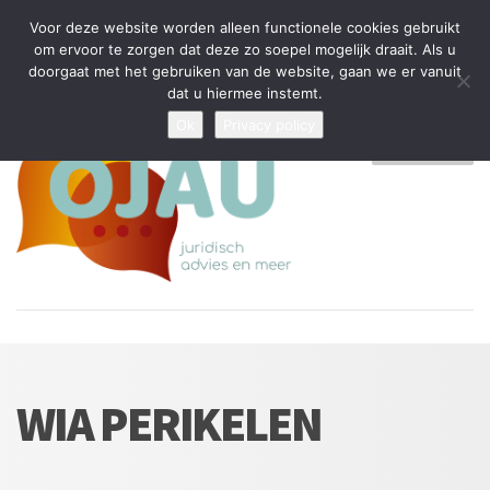
Tijdelijke stop: wegens drukte kan ik beperkt nieuwe zaken aannemen
Voor deze website worden alleen functionele cookies gebruikt
en vragen beantwoorden
om ervoor te zorgen dat deze zo soepel mogelijk draait. Als u
doorgaat met het gebruiken van de website, gaan we er vanuit
Algemene Voorwaarden
Disclaimer
Privacybeleid
dat u hiermee instemt.
Ok
Privacy policy
MENU
WIA PERIKELEN