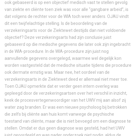
ook gebaseerd is op een objectief medisch vast te stellen gevolg
van ziekte en cliënte toen ziek was voor alle "gangbare arbeid”, is
dat volgens de rechter voor de WIA toch weer anders. OJAU vindt
dit een twijfelachtige stelling. Is de beoordeling van de
verzekeringsarts voor de Ziektewet destijds dan niet voldoende
objectief? Deze verzekeringsarts had zijn conclusie juist
gebaseerd op die medische gegevens die later ook zijn ingebracht
in de WIA-procedure. In de WIA-procedure zijn juist nog
aanvullende gegevens overgelegd, waarmee wel degelijk kon
worden vastgesteld dat de medische situatie tijdens die procedure
ook dermate ernstig was. Maar nee, het oordeel van de
verzekeringsarts in de Ziektewet deed er allemaal niet meer toe.
Toen OJAU opmerkte dat er verder geen intern overleg was
gepleegd door de verzekeringsartsen over het verschil in inzicht,
keek de procesvertegenwoordiger van het UWV mij aan alsof zij
water zag branden. Er was een nieuwe psycholoog bij betrokken
die zelfs bij cliënte aan huis komt vanwege de psychische
toestand van cliënte, maar die is niet bevoegd om een diagnose te
stellen. Omdat er dus geen diagnose was gesteld, had het UWV
juist geoordeeld en was nader onderzoek niet nodig, aldus de