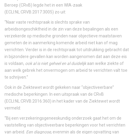
Beroep (CRvB) legde het in een WIA-zaak
(ECLI:NL:CRVB:2017:3005) zo uit:
“Naar vaste rechtspraak is slechts sprake van
arbeidsongeschiktheid in de zin van deze bepalingen als een
verzekerde op medische gronden naar objectieve maatstaven
gemeten de in aanmerking komende arbeid niet kan of mag
verrichten. Verder is in de rechtspraak tot uitdrukking gebracht dat
in bijzondere gevallen kan worden aangenomen dat aan deze eis
is voldaan,
ook al is niet geheel en al duidelijk
aan welke ziekte of
aan welk gebrek het onvermogen om arbeid te verrichten valt toe
te schrijven.”
Ook in de Ziektewet wordt gekeken naar “objectiveerbare”
medische beperkingen. In een uitspraak van de CRvB
(ECLI:NL:CRVB:2016:360) in het kader van de Ziektewet wordt
vermeld:
“Bij een verzekeringsgeneeskundig onderzoek gaat het om de
vaststelling van objectiveerbare beperkingen voor het verrichten
van arbeid.
Een diagnose
, evenmin als de eigen opvatting van