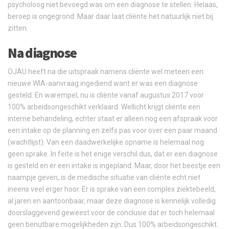
psycholoog niet bevoegd was om een diagnose te stellen. Helaas,
beroep is ongegrond. Maar daar laat cliënte het natuurlijk niet bij
zitten.
Na diagnose
OJAU heeft na die uitspraak namens cliënte wel meteen een
nieuwe WIA-aanvraag ingediend want er was een diagnose
gesteld. En warempel, nu is cliënte vanaf augustus 2017 voor
100% arbeidsongeschikt verklaard. Wellicht krijgt cliënte een
interne behandeling, echter staat er alleen nog een afspraak voor
een intake op de planning en zelfs pas voor over een paar maand
(wachtlijst). Van een daadwerkelijke opname is helemaal nog
geen sprake. In feite is het enige verschil dus, dat er een diagnose
is gesteld en er een intake is ingepland. Maar, door het beestje een
naampje geven, is de medische situatie van cliënte echt niet
ineens veel erger hoor. Er is sprake van een complex ziektebeeld,
al jaren en aantoonbaar, maar deze diagnose is kennelijk volledig
doorslaggevend geweest voor de conclusie dat er toch helemaal
geen benutbare mogelijkheden zijn. Dus 100% arbeidsongeschikt.