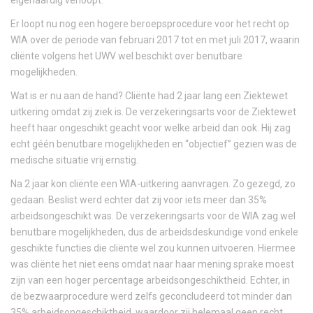
Er loopt nu nog een hogere beroepsprocedure voor het recht op
WIA over de periode van februari 2017 tot en met juli 2017, waarin
cliënte volgens het UWV wel beschikt over benutbare
mogelijkheden.
Wat is er nu aan de hand? Cliënte had 2 jaar lang een Ziektewet
uitkering omdat zij ziek is. De verzekeringsarts voor de Ziektewet
heeft haar ongeschikt geacht voor welke arbeid dan ook. Hij zag
echt géén benutbare mogelijkheden en “objectief” gezien was de
medische situatie vrij ernstig.
Na 2 jaar kon cliënte een WIA-uitkering aanvragen. Zo gezegd, zo
gedaan. Beslist werd echter dat zij voor iets meer dan 35%
arbeidsongeschikt was. De verzekeringsarts voor de WIA zag wel
benutbare mogelijkheden, dus de arbeidsdeskundige vond enkele
geschikte functies die cliënte wel zou kunnen uitvoeren. Hiermee
was cliënte het niet eens omdat naar haar mening sprake moest
zijn van een hoger percentage arbeidsongeschiktheid. Echter, in
de bezwaarprocedure werd zelfs geconcludeerd tot minder dan
35% arbeidsongeschiktheid, waardoor zij helemaal geen recht