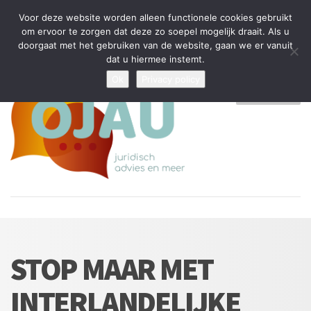
Tijdelijke stop: wegens drukte kan ik beperkt nieuwe zaken aannemen
Voor deze website worden alleen functionele cookies gebruikt
en vragen beantwoorden
om ervoor te zorgen dat deze zo soepel mogelijk draait. Als u
doorgaat met het gebruiken van de website, gaan we er vanuit
Algemene Voorwaarden
Disclaimer
Privacybeleid
dat u hiermee instemt.
Ok
Privacy policy
MENU
STOP MAAR MET
INTERLANDELIJKE