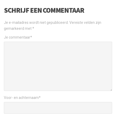
SCHRIJF EEN COMMENTAAR
Je e-mailadres wordt niet gepubliceerd.
Vereiste velden zijn
gemarkeerd met
*
Je commentaar
*
Voor- en achternaam
*