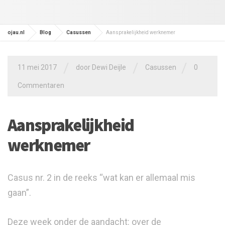
ojau.nl
Blog
Casussen
Aansprakelijkheid werknemer
/
/
/
11 mei 2017
door
Dewi Deijle
Casussen
0
Commentaren
Aansprakelijkheid
werknemer
Casus nr. 2 in de reeks “wat kan er allemaal mis
gaan”.
Deze week onder de aandacht: over de