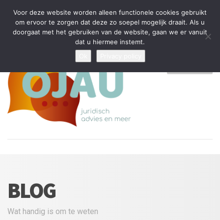
Tijdelijke stop: wegens drukte kan ik beperkt nieuwe zaken aannemen
Voor deze website worden alleen functionele cookies gebruikt
en vragen beantwoorden
om ervoor te zorgen dat deze zo soepel mogelijk draait. Als u
doorgaat met het gebruiken van de website, gaan we er vanuit
Algemene Voorwaarden
Disclaimer
Privacybeleid
dat u hiermee instemt.
Ok
Privacy policy
MENU
BLOG
Wat handig is om te weten