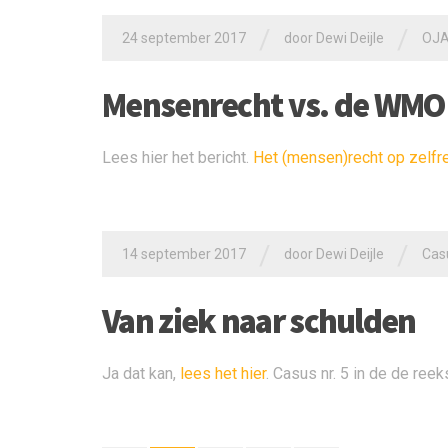
/
/
24 september 2017
door
Dewi Deijle
OJAU
Mensenrecht vs. de WMO
Lees hier het bericht.
Het (mensen)recht op zelf
/
/
14 september 2017
door
Dewi Deijle
Cas
Van ziek naar schulden
Ja dat kan,
lees het hier
. Casus nr. 5 in de de reek