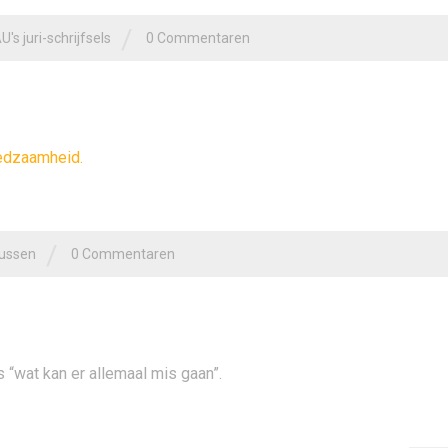
/
's juri-schrijfsels
0 Commentaren
redzaamheid.
/
ussen
0 Commentaren
s “wat kan er allemaal mis gaan”.