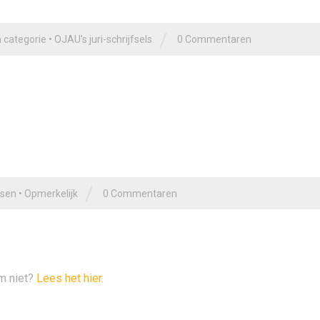
/
 categorie
•
OJAU's juri-schrijfsels
0 Commentaren
/
sen
•
Opmerkelijk
0 Commentaren
om niet?
Lees het hier.