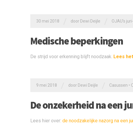
/
/
30 mei 2018
door
Dewi Deijle
OJAU's juri-
Medische beperkingen
De strijd voor erkenning blijft noodzaak.
Lees het
/
/
9 mei 2018
door
Dewi Deijle
Casussen
•
O
De onzekerheid na een ju
Lees hier over:
de noodzakelijke nazorg na een ju