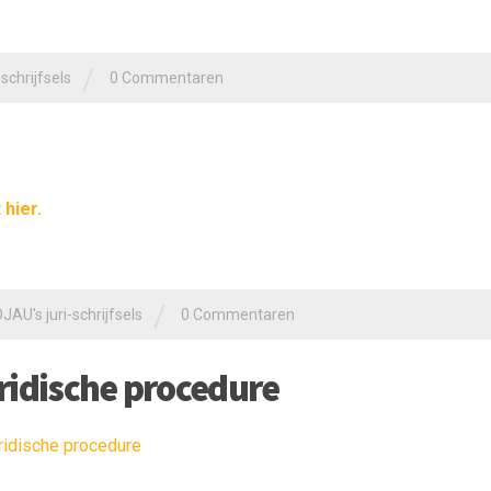
/
schrijfsels
0 Commentaren
 hier.
/
JAU's juri-schrijfsels
0 Commentaren
ridische procedure
ridische procedure