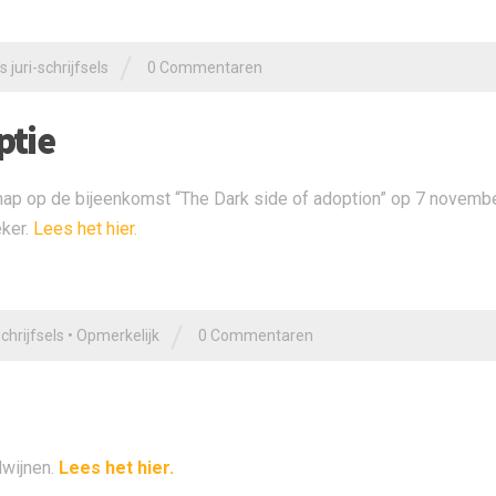
/
 juri-schrijfsels
0 Commentaren
ptie
ap op de bijeenkomst “The Dark side of adoption” op 7 novemb
eker.
Lees het hier.
/
chrijfsels
•
Opmerkelijk
0 Commentaren
dwijnen.
Lees het hier.