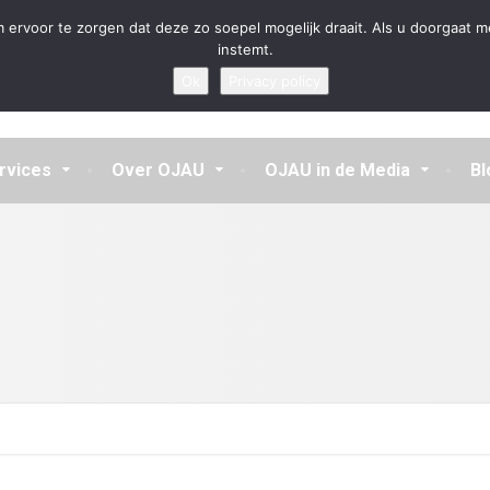
en aannemen en vragen beantwoorden
 ervoor te zorgen dat deze zo soepel mogelijk draait. Als u doorgaat m
instemt.
Ok
Privacy policy
rvices
Over OJAU
OJAU in de Media
Bl