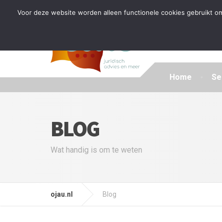
Tijdelijke stop: wegens drukte kan ik beperkt nieuwe zak
Voor deze website worden alleen functionele cookies gebruikt om
Home
Se
BLOG
Wat handig is om te weten
ojau.nl
Blog