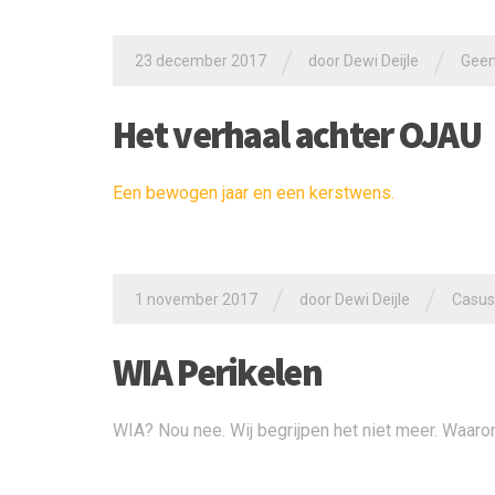
/
/
23 december 2017
door
Dewi Deijle
Geen
Het verhaal achter OJAU
Een bewogen jaar en een kerstwens.
/
/
1 november 2017
door
Dewi Deijle
Casus
WIA Perikelen
WIA? Nou nee. Wij begrijpen het niet meer. Waar