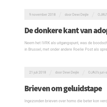
/
/
9 november 2018
door
Dewi Deijle
OJAU's
De donkere kant van ado
Neem het IVRK als uitgangspunt, was de boodsch
in Brussel, met onder andere Roelie Post als spr
/
/
21 juli 2018
door
Dewi Deijle
OJAU's juri-s
Brieven om geluidstape
Ingezonden brieven over homo die beter kon ver