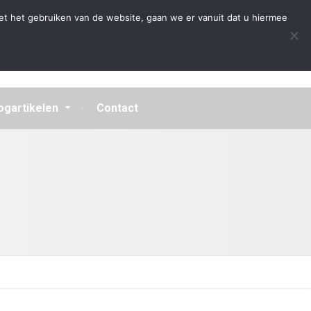
Algemene Voorwaarden
Disclaimer
Privacybeleid
et het gebruiken van de website, gaan we er vanuit dat u hiermee
ogartikelen
Contact