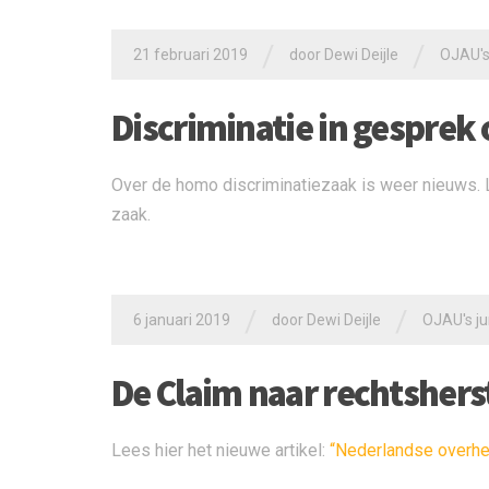
/
/
21 februari 2019
door
Dewi Deijle
OJAU's 
Discriminatie in gesprek 
Over de homo discriminatiezaak is weer nieuws. 
zaak.
/
/
6 januari 2019
door
Dewi Deijle
OJAU's jur
De Claim naar rechtshers
Lees hier het nieuwe artikel:
“Nederlandse overhei